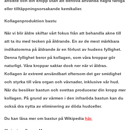
ansikte och din kropp utan att behöva använda några farliga
eller tilltäppningsorsakande kemikalier.
Kollagenproduktion bastu
När vi blir äldre skiftar vårt fokus från att behandla akne till
att ta itu med tecken på åldrande. En av de mest märkbara
indikatorerna på åldrande är en förlust av hudens fyllighet.
Denna fyllighet beror på kollagen, som våra kroppar gör
naturligt. Våra kroppar saktar dock ner när vi åldras.
Kollagen är extremt användbart eftersom det ger smidighet
och styrka till våra organ och vävnader, inklusive vår hud.
När du besöker bastun och svettas producerar din kropp mer
kollagen. På grund av värmen i den infraröda bastun kan du
också dra nytta av eliminering av döda hudceller.
Du kan läsa mer om bastur på Wikipedia
här.